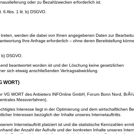
enauslieferung oder zu Bezahlzwecken erforderlich ist.
. 6 Abs. 1 lit. b) DSGVO.
kt treten, werden die dabei von Ihnen angegebenen Daten zur Bearbeitu
ntwortung Ihre Anfrage erforderlich – ohne deren Bereitstellung könne
it. b) DSGVO.
ßend beantwortet worden ist und der Löschung keine gesetzlichen
ner sich etwaig anschließenden Vertragsabwicklung.
VG WORT)
el der VG WORT des Anbieters INFOnline GmbH, Forum Bonn Nord, BrÃ¼h
entrales Messverfahren).
echtigtes Interesse liegt in der Optimierung und dem wirtschaftlichen B
tlicher Interessen bezüglich der Inhalte unseres Internetauftritts.
erem Internetauftritt platziert ist und die statistische Kennzahlen ermit
anhand der Anzahl der Aufrufe und der konkreten Inhalte unseres Interne