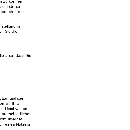
en zu können,
erschiedenen
 jedoch nur in
stellung in
en Sie die
ie aber, dass Sie
Nutzungsdaten.
n wir Ihre
che Reichweiten-
nterschiedliche
vom Internet
ion eines Nutzers