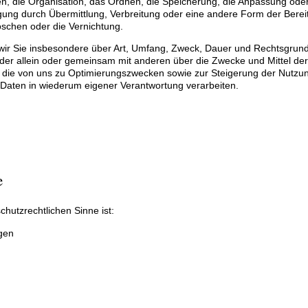
, die Organisation, das Ordnen, die Speicherung, die Anpassung ode
ung durch Übermittlung, Verbreitung oder eine andere Form der Bereit
öschen oder die Vernichtung.
 wir Sie insbesondere über Art, Umfang, Zweck, Dauer und Rechtsgrun
er allein oder gemeinsam mit anderen über die Zwecke und Mittel der
 die von uns zu Optimierungszwecken sowie zur Steigerung der Nutzun
Daten in wiederum eigener Verantwortung verarbeiten.
e
schutzrechtlichen Sinne ist:
gen