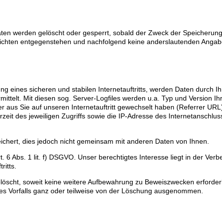
Daten werden gelöscht oder gesperrt, sobald der Zweck der Speicherung e
lichten entgegenstehen und nachfolgend keine anderslautenden Angab
 eines sicheren und stabilen Internetauftritts, werden Daten durch Ih
telt. Mit diesen sog. Server-Logfiles werden u.a. Typ und Version Ih
r aus Sie auf unseren Internetauftritt gewechselt haben (Referrer URL)
rzeit des jeweiligen Zugriffs sowie die IP-Adresse des Internetanschlu
hert, dies jedoch nicht gemeinsam mit anderen Daten von Ihnen.
 6 Abs. 1 lit. f) DSGVO. Unser berechtigtes Interesse liegt in der Ver
ritts.
öscht, soweit keine weitere Aufbewahrung zu Beweiszwecken erforderli
ines Vorfalls ganz oder teilweise von der Löschung ausgenommen.