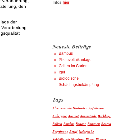
r Veränderung,
Infos
hier
stellung, den
dlage der
 Verarbeitung
gsqualität
Neueste Beiträge
Bambus
Photovoltaikanlage
Grillen im Garten
Igel
Biologische
Schädlingsbekämpfung
Tags
Aloe vera
alte Obstsorten
Apfelbaum
Aubergine
Aussaat
Aussaaterde
Bachlauf
Balkon
Bambus
Banane
Bananen
Beeren
Begrünung
Beruf
biologische
Schädlingsbekämpfung
Biotop
Biotope