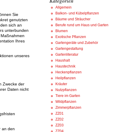
Kategorien
Allgemein
Balkon- und Kübelpflanzen
können Sie
Bäume und Sträucher
nkret genutzten
nden sich an
Berufe rund um Haus und Garten
ers unterbunden
Blumen
und Maßnahmen
Exotische Pflanzen
ntation Ihres
Gartengeräte und Zubehör
Gartengestaltung
Gartenliteratur
nktionen unseres
Haushalt
Haustechnik
Heckenpflanzen
Heilpflanzen
um Zwecke der
Kräuter
hrer Daten nicht
Nutzpflanzen
Tiere im Garten
Wildpflanzen
Zimmerpflanzen
sfristen
ZZ01
ZZ02
ZZ03
r an den
ZZ04