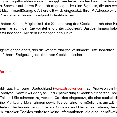
m die Zugriffszahlen sowie Ihren ggf. wiederkehrenden Besuch erfass
et-Browser auf Ihrem Endgerät abgelegt oder eine Signatur, die aus v
ldschirmauflösung, o.Ä.) erstellt wird, eingesetzt. Ihre IP-Adresse wird
 Sie dabei zu keinem Zeitpunkt identifizierbar.
, haben Sie die Möglichkeit, die Speicherung des Cookies durch eine Ein
nen hierzu finden Sie vorstehend unter „Cookies“. Darüber hinaus hab
 zu beenden. Mit dem Bestätigen des Links
gerät gespeichert, das die weitere Analyse verhindert. Bitte beachten S
 auf Ihrem Endgerät gespeicherten Cookies löschen.
Partner
 GmbH aus Hamburg, Deutschland (
www.etracker.com
) zur Analyse von 
nalyse. Soweit wir Analyse- und Optimierungs-Cookies einsetzen, hole
r Fall und Sie stimmen zu, werden Cookies eingesetzt, die eine statistis
line-Marketing-Maßnahmen sowie Testverfahren ermöglichen, um z.B. u
ile zu testen und zu optimieren. Cookies sind kleine Textdateien, die 
 etracker Cookies enthalten keine Informationen, die eine Identifikat