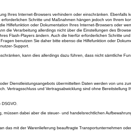
llung Ihres Internet-Browsers verhindern oder einschränken. Ebenfalls 
für erforderlichen Schritte und Maßnahmen hängen jedoch von Ihrem ko
 die Hilfefunktion oder Dokumentation Ihres Internet-Browsers oder we
ann die Verarbeitung allerdings nicht über die Einstellungen des Brows
Ihres Flash-Players ändern. Auch die hierfür erforderlichen Schritte 
Fragen benutzen Sie daher bitte ebenso die Hilfefunktion oder Dokume
enutzer-Support.
einschränken, kann dies allerdings dazu führen, dass nicht sämtliche Fu
oder Dienstleistungsangebots übermittelten Daten werden von uns z
ich. Vertragsschluss und Vertragsabwicklung sind ohne Bereitstellung I
 b) DSGVO.
ng, müssen dabei aber die steuer- und handelsrechtlichen Aufbewahrung
an das mit der Warenlieferung beauftragte Transportunternehmen ode