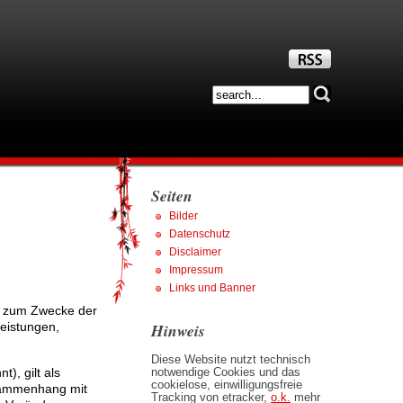
Seiten
Bilder
Datenschutz
Disclaimer
Impressum
Links und Banner
e zum Zwecke der
Hinweis
Leistungen,
Diese Website nutzt technisch
), gilt als
notwendige Cookies und das
cookielose, einwilligungsfreie
usammenhang mit
Tracking von etracker,
o.k.
mehr