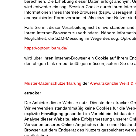
berechnen. Die Erhebung dieser Daten erfolgt anonym. U
wird entweder ein sog. Session-Cookie durch Ihren Intern
Informationen Ihres Internet-Browsers (bspw. Useragent, Bi
anonymisierter Form verarbeitet. Als einzelner Nutzer sind
Falls Sie mit dieser Verarbeitung nicht einverstanden sind
Ihrem Internet-Browsers zu verhindern. Nähere Informatio
Möglichkeit, die SZM-Messung im Wege des sog. Opt-outs
https://optout.ioam.de/
wird über Ihren Internet-Browser ein Cookie auf Ihrem End
den obigen Link erneut betätigen müssen, sofern Sie die
Muster-Datenschutzerklärung
der
Anwaltskanzlei Weiß & 
etracker
Der Anbieter dieser Website nutzt Dienste der etracker
Wir verwenden standardmäßig keine Cookies für die Web-A
explizite Einwilligung gesondert im Vorfeld ein. Ist das de
Analyse dieser Website, eine Erfolgsmessung unserer On
Versionen unseres Online-Angebotes oder seiner Bestandte
Browser auf dem Endgerät des Nutzers gespeichert werden.
ermöglichen.