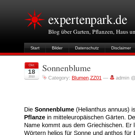
expertenpark.de
Blog über Garten, Pflanzen, Haus 
Start
Bilder
Datenschutz
Disclaimer
Sonnenblume
Okt.
18
2010
Category:
Blumen
,
ZZ01
—
admin @
Die
Sonnenblume
(Helianthus annuus) is
Pflanze
in mitteleuropäischen Gärten. De
Name kommt aus dem Griechischen. Er le
Wörtern helios für Sonne und anthos für