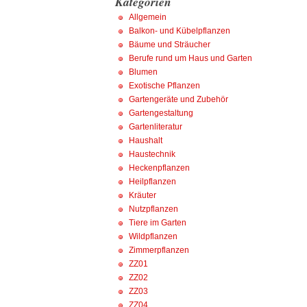
Kategorien
Allgemein
Balkon- und Kübelpflanzen
Bäume und Sträucher
Berufe rund um Haus und Garten
Blumen
Exotische Pflanzen
Gartengeräte und Zubehör
Gartengestaltung
Gartenliteratur
Haushalt
Haustechnik
Heckenpflanzen
Heilpflanzen
Kräuter
Nutzpflanzen
Tiere im Garten
Wildpflanzen
Zimmerpflanzen
ZZ01
ZZ02
ZZ03
ZZ04