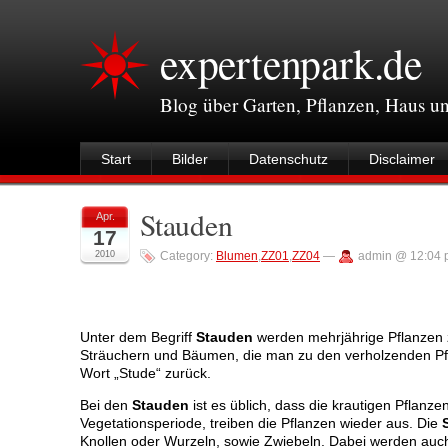
expertenpark.de
Blog über Garten, Pflanzen, Haus 
Start
Bilder
Datenschutz
Disclaimer
Stauden
Apr.
17
2010
Category:
Blumen
,
ZZ01
,
ZZ04
—
admin @ 12:04 
Unter dem Begriff
Stauden
werden mehrjährige Pflanzen z
Sträuchern und Bäumen, die man zu den verholzenden Pfl
Wort „Stude“ zurück.
Bei den
Stauden
ist es üblich, dass die krautigen Pflanz
Vegetationsperiode, treiben die Pflanzen wieder aus. Die
Knollen oder Wurzeln, sowie Zwiebeln. Dabei werden auch