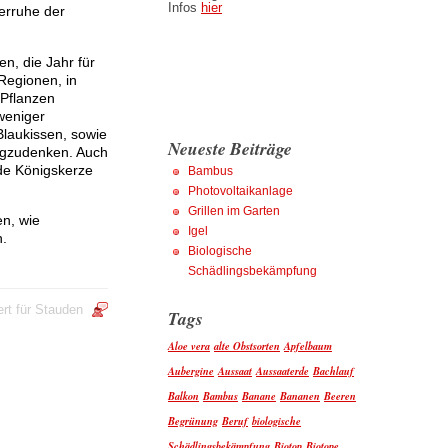
Infos
hier
terruhe der
n, die Jahr für
Regionen, in
 Pflanzen
weniger
Blaukissen, sowie
Neueste Beiträge
egzudenken. Auch
nde Königskerze
Bambus
Photovoltaikanlage
Grillen im Garten
en, wie
Igel
n.
Biologische
Schädlingsbekämpfung
rt
für Stauden
Tags
Aloe vera
alte Obstsorten
Apfelbaum
Aubergine
Aussaat
Aussaaterde
Bachlauf
Balkon
Bambus
Banane
Bananen
Beeren
Begrünung
Beruf
biologische
Schädlingsbekämpfung
Biotop
Biotope