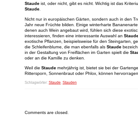
Staude
ist, oder nicht, gibt es nicht. Wichtig ist das Kri
Staude
.
Nicht nur in europäischen Gärten, sondern auch in den T
Jahr neue Früchte bilden. Einige winterharte Bananenarte
denen auch Wein angebaut wird, fühlen sich diese exoti
interessieren, finden eine interessante Auswahl an
Staud
exotische Pflanzen, beispielsweise für den Steingarten, g
die Schleifenblume, die man ebenfalls als
Staude
bezeich
in der Gestaltung von Freiflächen im Garten spielt die
Sta
oder an die Kamille zu denken.
Weil die
Staude
mehrjährig ist, bietet sie bei der Garten
Rittersporn, Sonnenbraut oder Phlox, können hervorragen
Schlagwörter:
Staude
,
Stauden
Comments are closed.