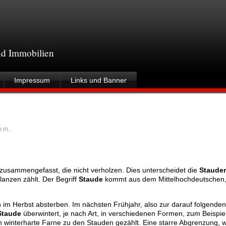
und Immobilien
Impressum
Links und Banner
p.m.
usammengefasst, die nicht verholzen. Dies unterscheidet die
Staude
anzen zählt. Der Begriff
Staude
kommt aus dem Mittelhochdeutschen, 
en im Herbst absterben. Im nächsten Frühjahr, also zur darauf folgenden
Staude
überwintert, je nach Art, in verschiedenen Formen, zum Beispiel
 winterharte Farne zu den Stauden gezählt. Eine starre Abgrenzung, 