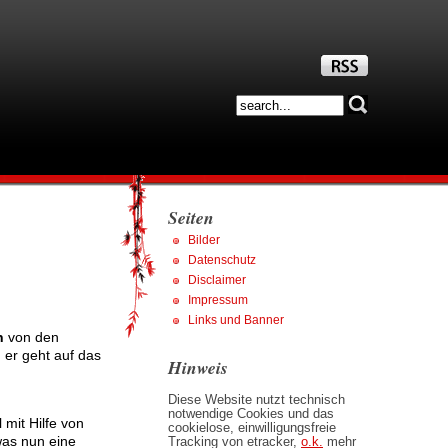
Seiten
Bilder
Datenschutz
Disclaimer
Impressum
Links und Banner
n
von den
er geht auf das
Hinweis
Diese Website nutzt technisch
notwendige Cookies und das
 mit Hilfe von
cookielose, einwilligungsfreie
was nun eine
Tracking von etracker,
o.k.
mehr