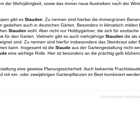
terium der Mehrjährigkeit, sowie das immer neue Austreiben nach der Win
ropen gibt es
Stauden
. Zu nennen sind hierbei die immergrünen Banane
n gedeihen auch in deutschen Gärten. Besonders in klimatisch milden 
schen
Stauden
wohl. Aber nicht nur Hobbygärtner, die sich für exotische
en
für den Garten. Vielmehr gibt es auch mehrjährige
Stauden
die als 
eeignet sind. Zu nennen sind hierfür insbesondere das Steinkraut oder 
nen kann. Insgesamt ist die
Staude
aus der Gartengestaltung nicht w
ude
eine wichtige Rolle. Hier ist besonders an die prächtig gelb blühe
gestaltung eine gewisse Planungssicherheit. Auch bekannte Prachtstaud
d mit ein- oder zweijährigen Gartenpflanzen im Beet kombiniert werde
Kommentare deaktivie