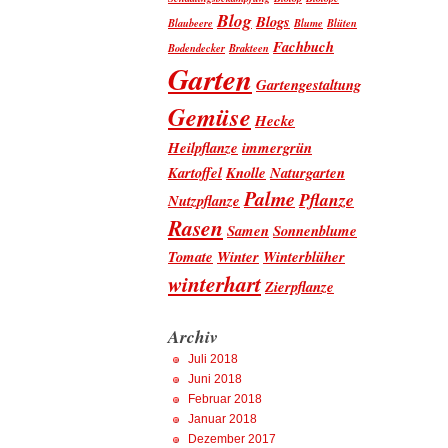
Blog
Blogs
Blaubeere
Blume
Blüten
Fachbuch
Bodendecker
Brakteen
Garten
Gartengestaltung
Gemüse
Hecke
Heilpflanze
immergrün
Kartoffel
Knolle
Naturgarten
Palme
Pflanze
Nutzpflanze
Rasen
Samen
Sonnenblume
Tomate
Winter
Winterblüher
winterhart
Zierpflanze
Archiv
Juli 2018
Juni 2018
Februar 2018
Januar 2018
Dezember 2017