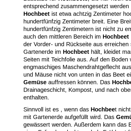
entsprechend zusammengesetzt werden 
Hochbeet
ist etwa achtzig Zentimeter ho
hundertfünfzig Zentimeter breit. Eine Bre
hundertfünfzig Zentimetern ist nicht zu 
auch den mittleren Bereich im
Hochbeet
der Vorder- und Rückseite aus erreichen s
Gartenerde im
Hochbeet
hält, kleidet m
Seiten mit Teichfolie aus. Auf den Boden 
engmaschiges Maschendrahtgeflecht ausg
und Mäuse nicht von unten in das Beet e
Gemüse
auffressen können. Das
Hochb
Drainageschicht, Kompost, und nach obe
enthalten.
Sinnvoll ist es , wenn das
Hochbee
t nich
mit Gartenerde aufgefüllt wird. Das
Gem
gewässert werden. Außerdem kann das Be