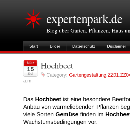
expertenpark.de
Blog über Garten, Pflanzen, Haus 
Start
Bilder
Datenschutz
Disclaimer
Hochbeet
März
15
2017
Category:
Gartengestaltung
,
ZZ01
,
ZZ0
a.m.
Das
Hochbeet
ist eine besondere Beetfo
Anbau von wärmeliebenden Pflanzen beg
viele Sorten
Gemüse
finden im
Hochbee
Wachstumsbedingungen vor.