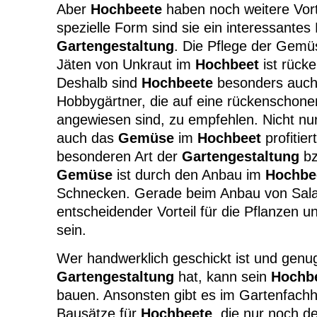
Aber
Hochbeete
haben noch weitere Vort
spezielle Form sind sie ein interessantes
Gartengestaltung
. Die Pflege der Gemü
Jäten von Unkraut im
Hochbeet
ist rück
Deshalb sind
Hochbeete
besonders auch 
Hobbygärtner, die auf eine rückenschone
angewiesen sind, zu empfehlen. Nicht nur
auch das
Gemüse
im
Hochbeet
profitier
besonderen Art der
Gartengestaltung
bz
Gemüse
ist durch den Anbau im
Hochbe
Schnecken. Gerade beim Anbau von Salat
entscheidender Vorteil für die Pflanzen u
sein.
Wer handwerklich geschickt ist und genug 
Gartengestaltung
hat, kann sein
Hochb
bauen. Ansonsten gibt es im Gartenfachh
Bausätze für
Hochbeete
, die nur noch 