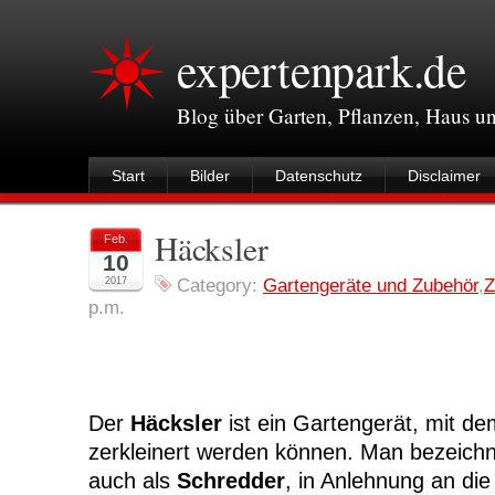
expertenpark.de
Blog über Garten, Pflanzen, Haus 
Start
Bilder
Datenschutz
Disclaimer
Häcksler
Feb.
10
2017
Category:
Gartengeräte und Zubehör
,
Z
p.m.
Der
Häcksler
ist ein Gartengerät, mit de
zerkleinert werden können. Man bezeich
auch als
Schredder
, in Anlehnung an die