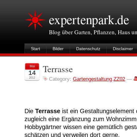
expertenpark.de
Blog über Garten, Pflanzen, Haus 
Start
Bilder
Datenschutz
Disclaimer
Terrasse
Mai
14
2012
Category:
Gartengestaltung
,
ZZ02
—
Die
Terrasse
ist ein Gestaltungselement
zugleich eine Ergänzung zum Wohnzimm
Hobbygärtner wissen eine gemütlich gest
schätzen und verweilen dort gerne.